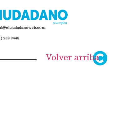
al@elciudadanoweb.com
1) 238 9448
Volver arriba