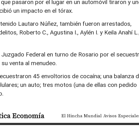
 que pasaron por el lugar en un automóvil tiraron y u
ibió un impacto en el tórax.
 detenido Lautaro Núñez, también fueron arrestados,
itos, Roberto C., Agustina I., Aylén I. y Keila Anahí L.
 Juzgado Federal en turno de Rosario por el secuest
 su venta al menudeo.
secuestraron 45 envoltorios de cocaína; una balanza 
lulares; un auto; tres motos (una de ellas con pedido
o.
tica
Economía
El Hincha Mundial
Avisos
Especiale