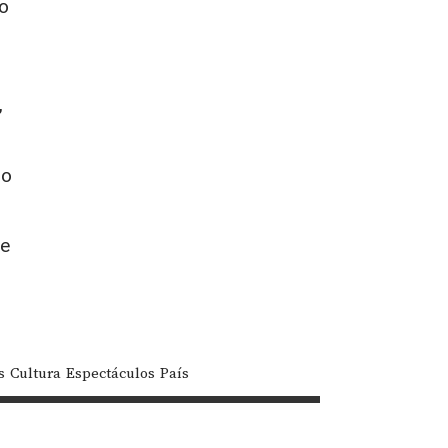
no
,
ro
de
s
Cultura
Espectáculos
País