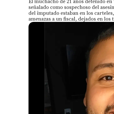
El muchacho de 21 años detenido en 
señalado como sospechoso del asesin
del imputado estaban en los cartele
amenazas a un fiscal, dejados en los 