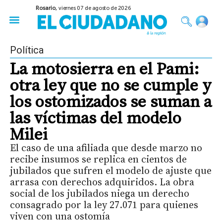
Rosario,
viernes 07 de agosto de 2026
50 años del Golpe
Festival de Cine 2026
Sobre Ruedas
Construir Rosario
Política
La motosierra en el Pami:
otra ley que no se cumple y
los ostomizados se suman a
las víctimas del modelo
Milei
El caso de una afiliada que desde marzo no
recibe insumos se replica en cientos de
jubilados que sufren el modelo de ajuste que
arrasa con derechos adquiridos. La obra
social de los jubilados niega un derecho
consagrado por la ley 27.071 para quienes
viven con una ostomía