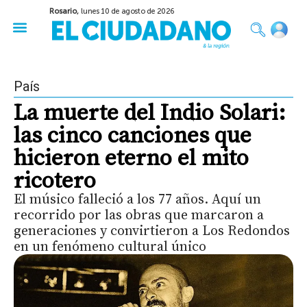
Rosario,
lunes 10 de agosto de 2026
50 años del Golpe
Festival de Cine 2026
Sobre Ruedas
Construir Rosario
País
La muerte del Indio Solari:
las cinco canciones que
hicieron eterno el mito
ricotero
El músico falleció a los 77 años. Aquí un
recorrido por las obras que marcaron a
generaciones y convirtieron a Los Redondos
en un fenómeno cultural único