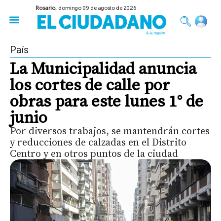
Rosario,
domingo 09 de agosto de 2026
50 años del Golpe
Festival de Cine 2026
Sobre Ruedas
Construir Rosario
País
La Municipalidad anuncia
los cortes de calle por
obras para este lunes 1° de
junio
Por diversos trabajos, se mantendrán cortes
y reducciones de calzadas en el Distrito
Centro y en otros puntos de la ciudad