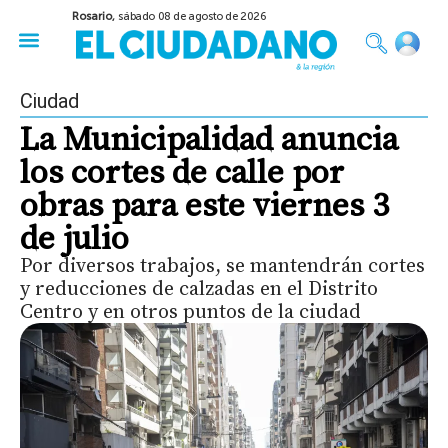
Rosario,
sábado 08 de agosto de 2026
50 años del Golpe
Festival de Cine 2026
Sobre Ruedas
Construir Rosario
Ciudad
La Municipalidad anuncia
los cortes de calle por
obras para este viernes 3
de julio
Por diversos trabajos, se mantendrán cortes
y reducciones de calzadas en el Distrito
Centro y en otros puntos de la ciudad