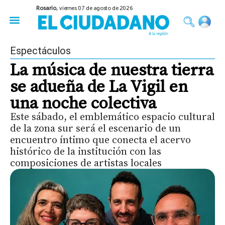
Rosario,
viernes 07 de agosto de 2026
50 años del Golpe
Festival de Cine 2026
Sobre Ruedas
Construir Rosario
Espectáculos
La música de nuestra tierra
se adueña de La Vigil en
una noche colectiva
Este sábado, el emblemático espacio cultural
de la zona sur será el escenario de un
encuentro íntimo que conecta el acervo
histórico de la institución con las
composiciones de artistas locales