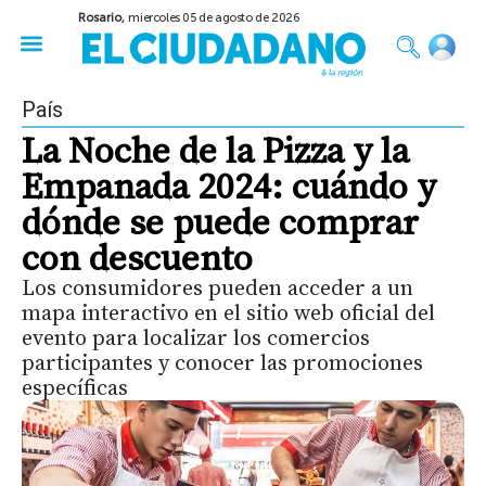
Rosario,
miercoles 05 de agosto de 2026
50 años del Golpe
Festival de Cine 2026
Sobre Ruedas
Construir Rosario
País
La Noche de la Pizza y la
Empanada 2024: cuándo y
dónde se puede comprar
con descuento
Los consumidores pueden acceder a un
mapa interactivo en el sitio web oficial del
evento para localizar los comercios
participantes y conocer las promociones
específicas