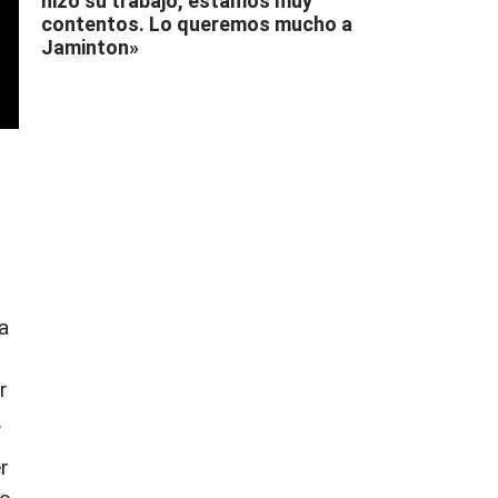
hizo su trabajo, estamos muy
contentos. Lo queremos mucho a
Jaminton»
a
r
.
r