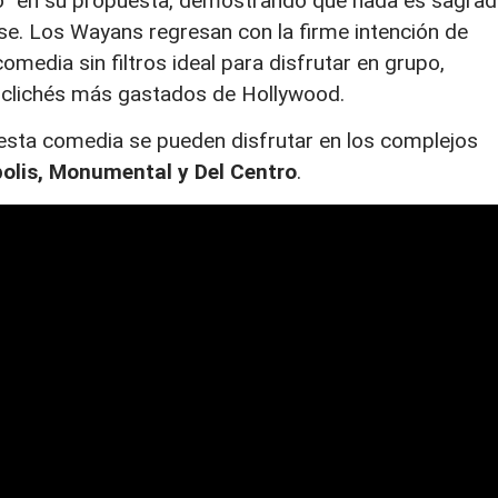
do” en su propuesta, demostrando que nada es sagra
se. Los Wayans regresan con la firme intención de
comedia sin filtros ideal para disfrutar en grupo,
s clichés más gastados de Hollywood.
 esta comedia se pueden disfrutar en los complejos
olis, Monumental y Del Centro
.