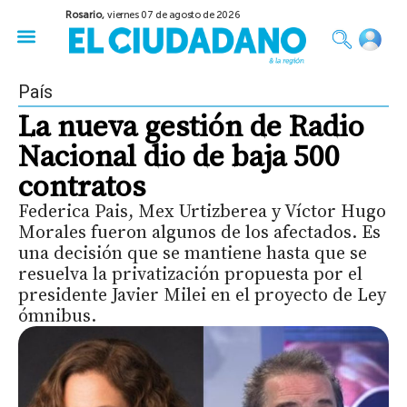
Rosario,
viernes 07 de agosto de 2026
50 años del Golpe
Festival de Cine 2026
Sobre Ruedas
Construir Rosario
País
La nueva gestión de Radio
Nacional dio de baja 500
contratos
Federica Pais, Mex Urtizberea y Víctor Hugo
Morales fueron algunos de los afectados. Es
una decisión que se mantiene hasta que se
resuelva la privatización propuesta por el
presidente Javier Milei en el proyecto de Ley
ómnibus.