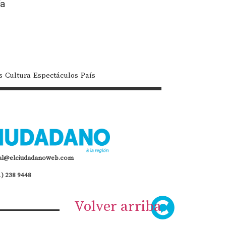
ía
s
Cultura
Espectáculos
País
al@elciudadanoweb.com
1) 238 9448
Volver arriba