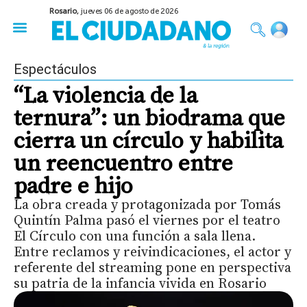
Rosario,
jueves 06 de agosto de 2026
50 años del Golpe
Festival de Cine 2026
Sobre Ruedas
Construir Rosario
Espectáculos
“La violencia de la
ternura”: un biodrama que
cierra un círculo y habilita
un reencuentro entre
padre e hijo
La obra creada y protagonizada por Tomás
Quintín Palma pasó el viernes por el teatro
El Círculo con una función a sala llena.
Entre reclamos y reivindicaciones, el actor y
referente del streaming pone en perspectiva
su patria de la infancia vivida en Rosario