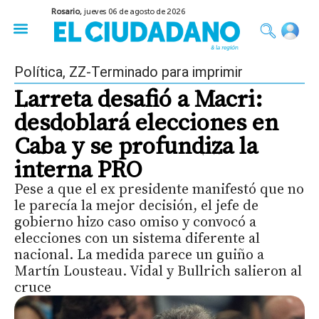
Rosario,
jueves 06 de agosto de 2026
50 años del Golpe
Festival de Cine 2026
Sobre Ruedas
Construir Rosario
Política
,
ZZ-Terminado para imprimir
Larreta desafió a Macri:
desdoblará elecciones en
Caba y se profundiza la
interna PRO
Pese a que el ex presidente manifestó que no
le parecía la mejor decisión, el jefe de
gobierno hizo caso omiso y convocó a
elecciones con un sistema diferente al
nacional. La medida parece un guiño a
Martín Lousteau. Vidal y Bullrich salieron al
cruce