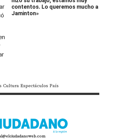
hizo su trabajo, estamos muy
ar
contentos. Lo queremos mucho a
Jaminton»
có
en
y
ar
s
Cultura
Espectáculos
País
al@elciudadanoweb.com