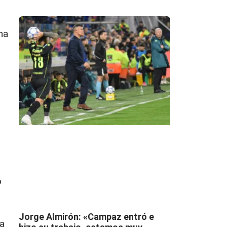
na
o
Jorge Almirón: «Campaz entró e
ha