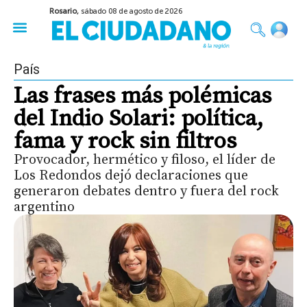
Rosario,
sábado 08 de agosto de 2026
50 años del Golpe
Festival de Cine 2026
Sobre Ruedas
Construir Rosario
País
Las frases más polémicas
del Indio Solari: política,
fama y rock sin filtros
Provocador, hermético y filoso, el líder de
Los Redondos dejó declaraciones que
generaron debates dentro y fuera del rock
argentino