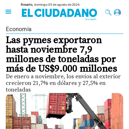
Rosario,
domingo 09 de agosto de 2026
50 años del Golpe
Festival de Cine 2026
Sobre Ruedas
Construir Rosario
Economía
Las pymes exportaron
hasta noviembre 7,9
millones de toneladas por
más de US$9.000 millones
De enero a noviembre, los envíos al exterior
crecieron 21,7% en dólares y 27,5% en
toneladas