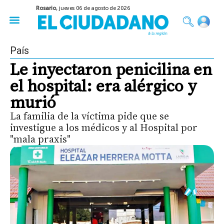
Rosario,
jueves 06 de agosto de 2026
50 años del Golpe
Festival de Cine 2026
Sobre Ruedas
Construir Rosario
País
Le inyectaron penicilina en
el hospital: era alérgico y
murió
La familia de la víctima pide que se
investigue a los médicos y al Hospital por
"mala praxis"