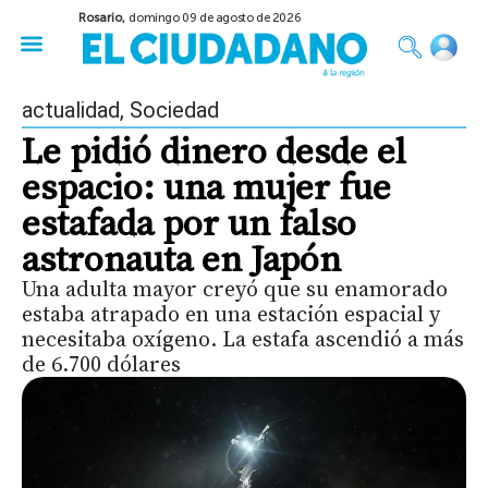
Rosario,
domingo 09 de agosto de 2026
50 años del Golpe
Festival de Cine 2026
Sobre Ruedas
Construir Rosario
actualidad
,
Sociedad
Le pidió dinero desde el
espacio: una mujer fue
estafada por un falso
astronauta en Japón
Una adulta mayor creyó que su enamorado
estaba atrapado en una estación espacial y
necesitaba oxígeno. La estafa ascendió a más
de 6.700 dólares