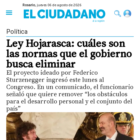
Rosario,
jueves 06 de agosto de 2026
50 años del Golpe
Festival de Cine 2026
Sobre Ruedas
Construir Rosario
Política
Ley Hojarasca: cuáles son
las normas que el gobierno
busca eliminar
El proyecto ideado por Federico
Sturzenegger ingresó este lunes al
Congreso. En un comunicado, el funcionario
señaló que quiere remover “los obstáculos
para el desarrollo personal y el conjunto del
país”