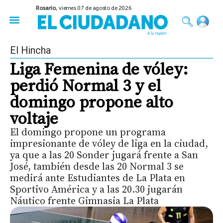
Rosario,
viernes 07 de agosto de 2026
50 años del Golpe
Festival de Cine 2026
Sobre Ruedas
Construir Rosario
El Hincha
Liga Femenina de vóley:
perdió Normal 3 y el
domingo propone alto
voltaje
El domingo propone un programa
impresionante de vóley de liga en la ciudad,
ya que a las 20 Sonder jugará frente a San
José, también desde las 20 Normal 3 se
medirá ante Estudiantes de La Plata en
Sportivo América y a las 20.30 jugarán
Náutico frente Gimnasia La Plata