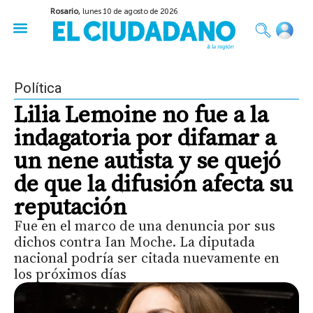
Rosario,
lunes 10 de agosto de 2026
50 años del Golpe
Festival de Cine 2026
Sobre Ruedas
Construir Rosario
Política
Lilia Lemoine no fue a la
indagatoria por difamar a
un nene autista y se quejó
de que la difusión afecta su
reputación
Fue en el marco de una denuncia por sus
dichos contra Ian Moche. La diputada
nacional podría ser citada nuevamente en
los próximos días