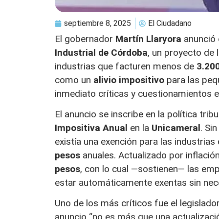
septiembre 8, 2025
El Ciudadano
El gobernador
Martín Llaryora
anunció 
Industrial de Córdoba
, un proyecto de 
industrias que facturen menos de
3.200
como un
alivio impositivo
para las peq
inmediato críticas y cuestionamientos e
El anuncio se inscribe en la política tri
Impositiva Anual
en la
Unicameral
. Si
existía una exención para las industri
pesos
anuales. Actualizado por inflació
pesos
, con lo cual —sostienen— las em
estar automáticamente exentas sin nece
Uno de los más críticos fue el legislado
anuncio “no es más que una actualizaci