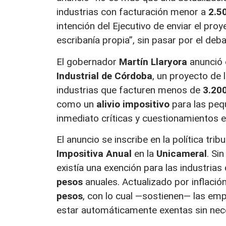
industrias con facturación menor a
2.5
intención del Ejecutivo de enviar el proy
escribanía propia”, sin pasar por el de
El gobernador
Martín Llaryora
anunció 
Industrial de Córdoba
, un proyecto de 
industrias que facturen menos de
3.200
como un
alivio impositivo
para las peq
inmediato críticas y cuestionamientos e
El anuncio se inscribe en la política tri
Impositiva Anual
en la
Unicameral
. Si
existía una exención para las industri
pesos
anuales. Actualizado por inflació
pesos
, con lo cual —sostienen— las em
estar automáticamente exentas sin nece