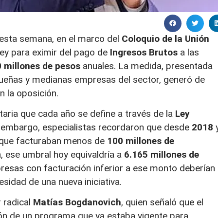
esta semana, en el marco del
Coloquio de la Unión
ley para eximir del pago de
Ingresos Brutos
a las
 millones de pesos
anuales. La medida, presentada
ueñas y medianas empresas del sector, generó de
n la oposición.
butaria que cada año se define a través de la
Ley
n embargo, especialistas recordaron que desde
2018
as que facturaban menos de
100 millones de
n, ese umbral hoy equivaldría a
6.165 millones de
presas con facturación inferior a ese monto deberían
sidad de una nueva iniciativa.
r radical
Matías Bogdanovich
, quien señaló que el
ón de un programa que ya estaba vigente para