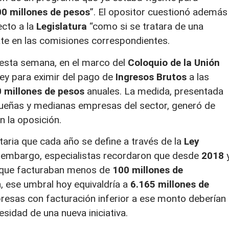
00 millones de pesos
”. El opositor cuestionó además 
ecto a la
Legislatura
“como si se tratara de una
bate en las comisiones correspondientes.
esta semana, en el marco del
Coloquio de la Unión
ley para eximir del pago de
Ingresos Brutos
a las
 millones de pesos
anuales. La medida, presentada
ueñas y medianas empresas del sector, generó de
n la oposición.
butaria que cada año se define a través de la
Ley
n embargo, especialistas recordaron que desde
2018
as que facturaban menos de
100 millones de
n, ese umbral hoy equivaldría a
6.165 millones de
presas con facturación inferior a ese monto deberían
sidad de una nueva iniciativa.