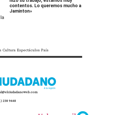
hizo su trabajo, estamos muy
contentos. Lo queremos mucho a
Jaminton»
la
s
Cultura
Espectáculos
País
al@elciudadanoweb.com
1) 238 9448