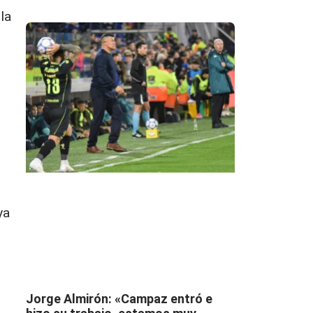
la
ya
Jorge Almirón: «Campaz entró e