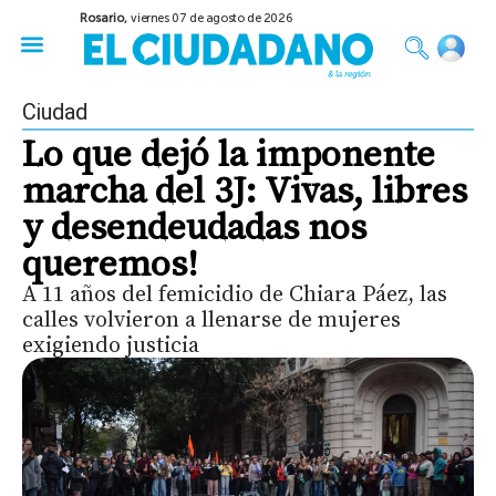
Rosario,
viernes 07 de agosto de 2026
50 años del Golpe
Festival de Cine 2026
Sobre Ruedas
Construir Rosario
Ciudad
Lo que dejó la imponente
marcha del 3J: Vivas, libres
y desendeudadas nos
queremos!
A 11 años del femicidio de Chiara Páez, las
calles volvieron a llenarse de mujeres
exigiendo justicia