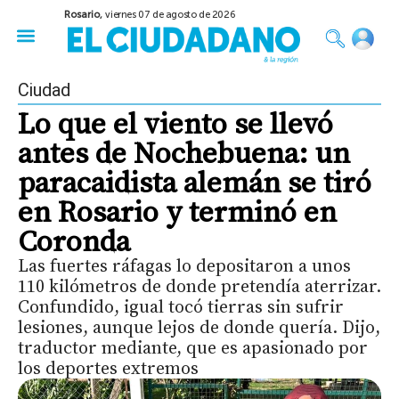
Rosario,
viernes 07 de agosto de 2026
50 años del Golpe
Festival de Cine 2026
Sobre Ruedas
Construir Rosario
Ciudad
Lo que el viento se llevó
antes de Nochebuena: un
paracaidista alemán se tiró
en Rosario y terminó en
Coronda
Las fuertes ráfagas lo depositaron a unos
110 kilómetros de donde pretendía aterrizar.
Confundido, igual tocó tierras sin sufrir
lesiones, aunque lejos de donde quería. Dijo,
traductor mediante, que es apasionado por
los deportes extremos