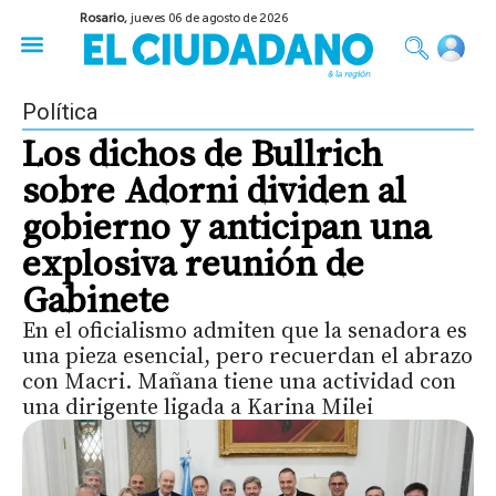
Rosario,
jueves 06 de agosto de 2026
50 años del Golpe
Festival de Cine 2026
Sobre Ruedas
Construir Rosario
Política
Los dichos de Bullrich
sobre Adorni dividen al
gobierno y anticipan una
explosiva reunión de
Gabinete
En el oficialismo admiten que la senadora es
una pieza esencial, pero recuerdan el abrazo
con Macri. Mañana tiene una actividad con
una dirigente ligada a Karina Milei