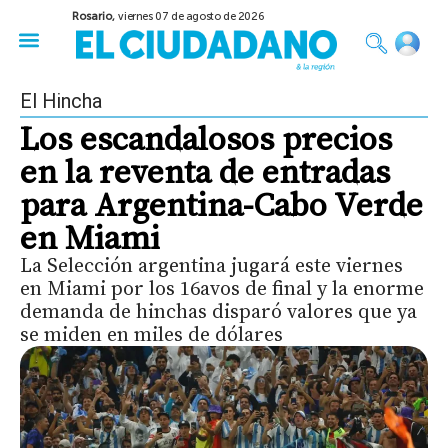
Rosario,
viernes 07 de agosto de 2026
50 años del Golpe
Festival de Cine 2026
Sobre Ruedas
Construir Rosario
El Hincha
Los escandalosos precios
en la reventa de entradas
para Argentina-Cabo Verde
en Miami
La Selección argentina jugará este viernes
en Miami por los 16avos de final y la enorme
demanda de hinchas disparó valores que ya
se miden en miles de dólares