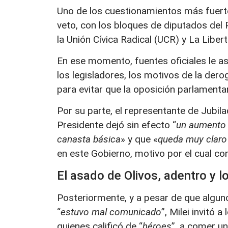
Uno de los cuestionamientos más fuertes
veto, con los bloques de diputados del 
la Unión Cívica Radical (UCR) y La Liber
En ese momento, fuentes oficiales le as
los legisladores, los motivos de la der
para evitar que la oposición parlamentar
Por su parte, el representante de Jubi
Presidente dejó sin efecto “
un aumento d
canasta básica
» y que «
queda muy claro 
en este Gobierno, motivo por el cual co
El asado de Olivos, adentro y 
Posteriormente, y a pesar de que algu
“
estuvo mal comunicado
”, Milei invitó 
quienes calificó de “
héroes
”, a comer un