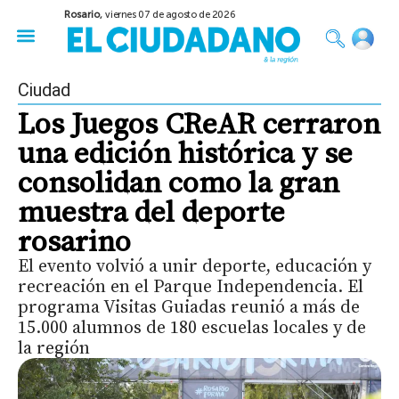
Rosario,
viernes 07 de agosto de 2026
50 años del Golpe
Festival de Cine 2026
Sobre Ruedas
Construir Rosario
Ciudad
Los Juegos CReAR cerraron
una edición histórica y se
consolidan como la gran
muestra del deporte
rosarino
El evento volvió a unir deporte, educación y
recreación en el Parque Independencia. El
programa Visitas Guiadas reunió a más de
15.000 alumnos de 180 escuelas locales y de
la región