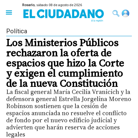
Rosario,
sábado 08 de agosto de 2026
50 años del Golpe
Festival de Cine 2026
Sobre Ruedas
Construir Rosario
Política
Los Ministerios Públicos
rechazaron la oferta de
espacios que hizo la Corte
y exigen el cumplimiento
de la nueva Constitución
La fiscal general María Cecilia Vranicich y la
defensora general Estrella Jorgelina Moreno
Robinson sostienen que la cesión de
espacios anunciada no resuelve el conflicto
de fondo por el nuevo edificio judicial y
advierten que harán reserva de acciones
legales