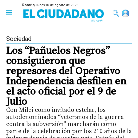
Rosario,
lunes 10 de agosto de 2026
50 años del Golpe
Festival de Cine 2026
Sobre Ruedas
Construir Rosario
Sociedad
Los “Pañuelos Negros”
consiguieron que
represores del Operativo
Independencia desfilen en
el acto oficial por el 9 de
Julio
Con Milei como invitado estelar, los
autodenominados “veteranos de la guerra
contra la subversión” marcharán como
parte de la celebración por los 210 años de la