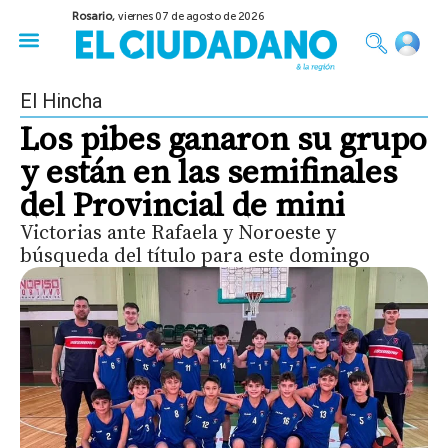
Rosario,
viernes 07 de agosto de 2026
50 años del Golpe
Festival de Cine 2026
Sobre Ruedas
Construir Rosario
El Hincha
Los pibes ganaron su grupo
y están en las semifinales
del Provincial de mini
Victorias ante Rafaela y Noroeste y
búsqueda del título para este domingo