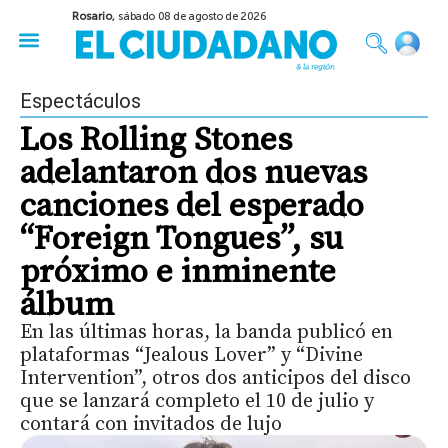
Rosario,
sábado 08 de agosto de 2026
50 años del Golpe
Festival de Cine 2026
Sobre Ruedas
Construir Rosario
Espectáculos
Los Rolling Stones
adelantaron dos nuevas
canciones del esperado
“Foreign Tongues”, su
próximo e inminente
álbum
En las últimas horas, la banda publicó en
plataformas “Jealous Lover” y “Divine
Intervention”, otros dos anticipos del disco
que se lanzará completo el 10 de julio y
contará con invitados de lujo