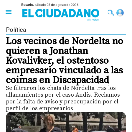
Rosario,
sábado 08 de agosto de 2026
50 años del Golpe
Festival de Cine 2026
Sobre Ruedas
Construir Rosario
Política
Los vecinos de Nordelta no
quieren a Jonathan
Kovalivker, el ostentoso
empresario vinculado a las
coimas en Discapacidad
Se filtraron los chats de Nordelta tras los
allanamientos por el caso Andis. Reclamos
por la falta de aviso y preocupación por el
perfil de los empresarios