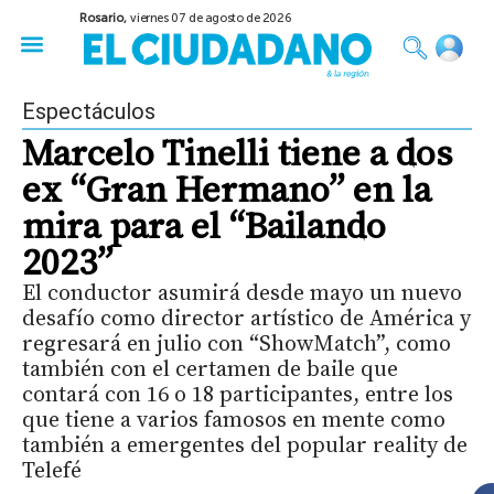
Rosario,
viernes 07 de agosto de 2026
50 años del Golpe
Festival de Cine 2026
Sobre Ruedas
Construir Rosario
Espectáculos
Marcelo Tinelli tiene a dos
ex “Gran Hermano” en la
mira para el “Bailando
2023”
El conductor asumirá desde mayo un nuevo
desafío como director artístico de América y
regresará en julio con “ShowMatch”, como
también con el certamen de baile que
contará con 16 o 18 participantes, entre los
que tiene a varios famosos en mente como
también a emergentes del popular reality de
Telefé