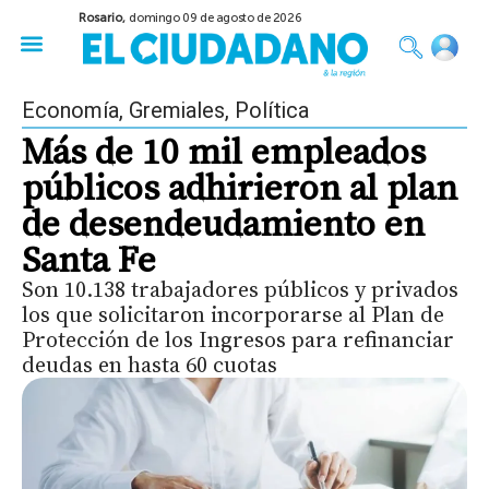
Rosario,
domingo 09 de agosto de 2026
50 años del Golpe
Festival de Cine 2026
Sobre Ruedas
Construir Rosario
Economía
,
Gremiales
,
Política
Más de 10 mil empleados
públicos adhirieron al plan
de desendeudamiento en
Santa Fe
Son 10.138 trabajadores públicos y privados
los que solicitaron incorporarse al Plan de
Protección de los Ingresos para refinanciar
deudas en hasta 60 cuotas