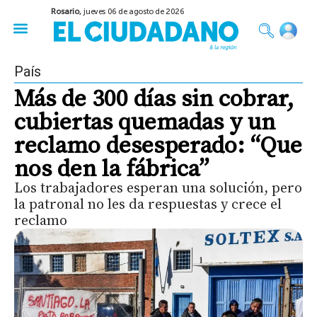
Rosario,
jueves 06 de agosto de 2026
50 años del Golpe
Festival de Cine 2026
Sobre Ruedas
Construir Rosario
País
Más de 300 días sin cobrar,
cubiertas quemadas y un
reclamo desesperado: “Que
nos den la fábrica”
Los trabajadores esperan una solución, pero
la patronal no les da respuestas y crece el
reclamo