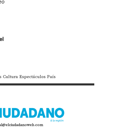
eo
el
s
Cultura
Espectáculos
País
al@elciudadanoweb.com