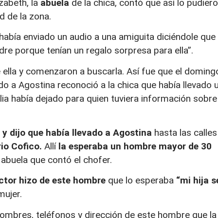
zabeth, la
abuela
de la chica, contó
que así lo pudier
d de la zona.
había enviado un audio a una amiguita diciéndole que
dre porque tenían un regalo sorpresa para ella”.
 ella y comenzaron a buscarla. Así fue que el doming
do a Agostina reconoció a la chica que había llevado 
ilia había dejado para quien tuviera información sobre
 y dijo que había llevado a Agostina
hasta las calles
rio Cofico.
Allí
la esperaba un hombre mayor de 30
la abuela que contó el chofer.
ctor hizo de este hombre
que lo esperaba
“mi hija s
mujer.
ombres, teléfonos y dirección de este hombre que la