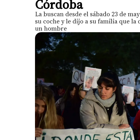
Córdoba
La buscan desde el sábado 23 de may
su coche y le dijo a su familia que l
un hombre