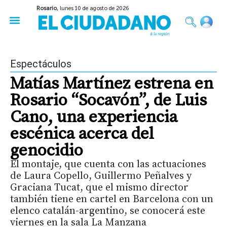
Rosario,
lunes 10 de agosto de 2026
50 años del Golpe
Festival de Cine 2026
Sobre Ruedas
Construir Rosario
Espectáculos
Matías Martínez estrena en
Rosario “Socavón”, de Luis
Cano, una experiencia
escénica acerca del
genocidio
El montaje, que cuenta con las actuaciones
de Laura Copello, Guillermo Peñalves y
Graciana Tucat, que el mismo director
también tiene en cartel en Barcelona con un
elenco catalán-argentino, se conocerá este
viernes en la sala La Manzana