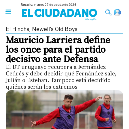
Rosario,
viernes 07 de agosto de 2026
50 años del Golpe
Festival de Cine 2026
Sobre Ruedas
Construir Rosario
El Hincha
,
Newell's Old Boys
Mauricio Larriera define
los once para el partido
decisivo ante Defensa
El DT uruguayo recupera a Fernández
Cedrés y debe decidir qué Fernández sale,
Julián o Esteban. Tampoco está decidido
quiénes serán los extremos