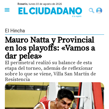
Rosario,
lunes 10 de agosto de 2026
50 años del Golpe
Festival de Cine 2026
Sobre Ruedas
Construir Rosario
El Hincha
Mauro Natta y Provincial
en los playoffs: «Vamos a
dar pelea»
El perimetral realizó su balance de esta
etapa del torneo, además de reflexionar
sobre lo que se viene, Villa San Martín de
Resistencia