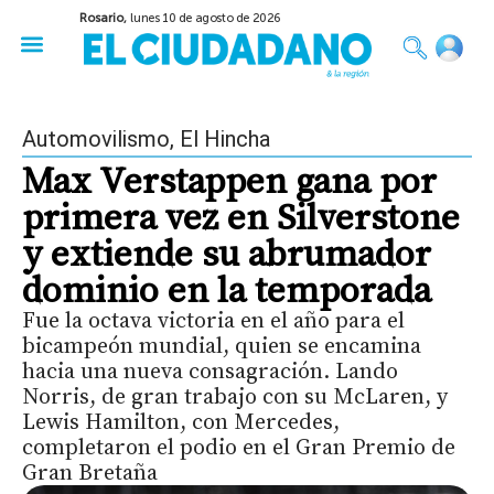
Rosario,
lunes 10 de agosto de 2026
50 años del Golpe
Festival de Cine 2026
Sobre Ruedas
Construir Rosario
Automovilismo
,
El Hincha
Max Verstappen gana por
primera vez en Silverstone
y extiende su abrumador
dominio en la temporada
Fue la octava victoria en el año para el
bicampeón mundial, quien se encamina
hacia una nueva consagración. Lando
Norris, de gran trabajo con su McLaren, y
Lewis Hamilton, con Mercedes,
completaron el podio en el Gran Premio de
Gran Bretaña