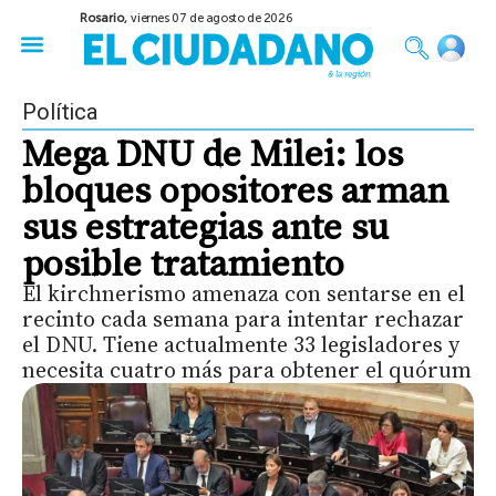
Rosario,
viernes 07 de agosto de 2026
50 años del Golpe
Festival de Cine 2026
Sobre Ruedas
Construir Rosario
Política
Mega DNU de Milei: los
bloques opositores arman
sus estrategias ante su
posible tratamiento
El kirchnerismo amenaza con sentarse en el
recinto cada semana para intentar rechazar
el DNU. Tiene actualmente 33 legisladores y
necesita cuatro más para obtener el quórum