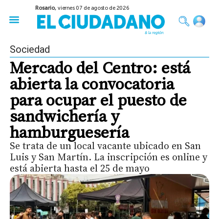
Rosario,
viernes 07 de agosto de 2026
50 años del Golpe
Festival de Cine 2026
Sobre Ruedas
Construir Rosario
Sociedad
Mercado del Centro: está
abierta la convocatoria
para ocupar el puesto de
sandwichería y
hamburguesería
Se trata de un local vacante ubicado en San
Luis y San Martín. La inscripción es online y
está abierta hasta el 25 de mayo