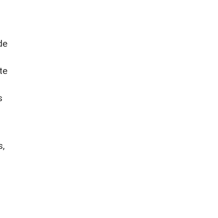
de
te
s
s,