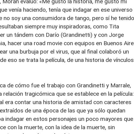
, Morán evaluó: «Me gustó la historia, me gustó mi
que venía haciendo, tenía que indagar en ese universo
e no soy una consumidora de tango, pero sí he tenid
resultaban siempre muy inspiradoras, como Tita
cer un tándem con Darío (Grandinetti) y con Jorge
mia, hacer una road movie con equipos en Buenos Aire
ar una burbuja por el virus, que al final colaboró un
eso se trata la película, de una historia de vínculos
a de cómo fue el trabajo con Grandinetti y Marrale,
 relación tragicómica que se establece en la película:
l era contar una historia de amistad con caracteres
 extraídos de una época de las que ya sólo quedan
aba indagar en estos personajes un poco mayores que
e con la muerte, con la idea de la muerte, sin