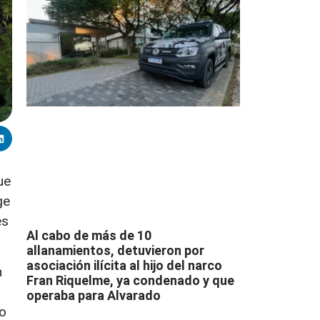
ue
ge
es
Al cabo de más de 10
allanamientos, detuvieron por
asociación ilícita al hijo del narco
n
Fran Riquelme, ya condenado y que
operaba para Alvarado
o