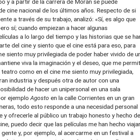
po y a partir de la carrera de Morán se puede
de cine nacional de los últimos años. Respecto de si
ente a través de su trabajo, analizó: «Sí, es algo que
ero sí; cuando empiezan a hacer algunas
lículas a lo largo del tiempo y las historias que se ha
te del cine y siento que el cine está para eso, para
me siento muy privilegiada de poder haber vivido de u
tiene viva la imaginación y el deseo, que me permi
teatro como en el cine me siento muy privilegiada,
ran industria y después otra de autor con una
sibilidad de hacer un unipersonal en una sala
 por ejemplo
Agosto
en la calle Corrientes en un gran
neras, todo esto responde a una necesidad personal
 y ofrecerle al público un trabajo honesto y hecho d
ne, puedo decir que las películas me han hecho viaja
nte y, por ejemplo, al acercarme en un festival a