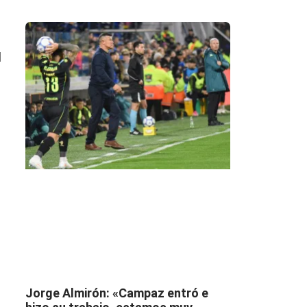
l
u
Jorge Almirón: «Campaz entró e