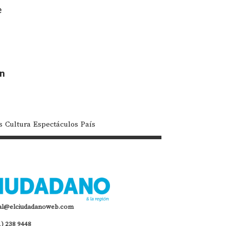
e
ón
s
Cultura
Espectáculos
País
al@elciudadanoweb.com
1) 238 9448