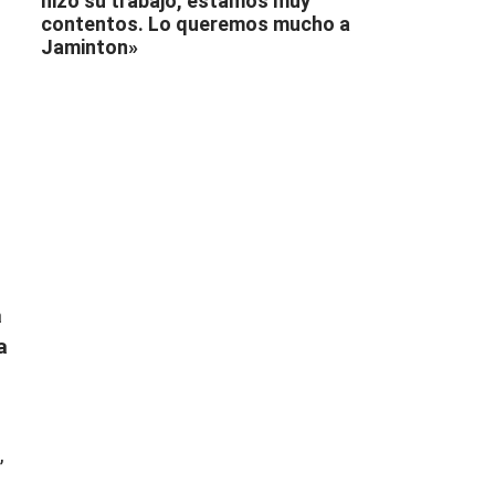
hizo su trabajo, estamos muy
contentos. Lo queremos mucho a
Jaminton»
a
a
,