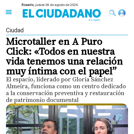
Rosario,
jueves 06 de agosto de 2026
50 años del Golpe
Festival de Cine 2026
Sobre Ruedas
Construir Rosario
Ciudad
Microtaller en A Puro
Click: «Todos en nuestra
vida tenemos una relación
muy íntima con el papel”
El espacio, liderado por Gloria Sánchez
Almeira, funciona como un centro dedicado
a la conservación preventiva y restauración
de patrimonio documental