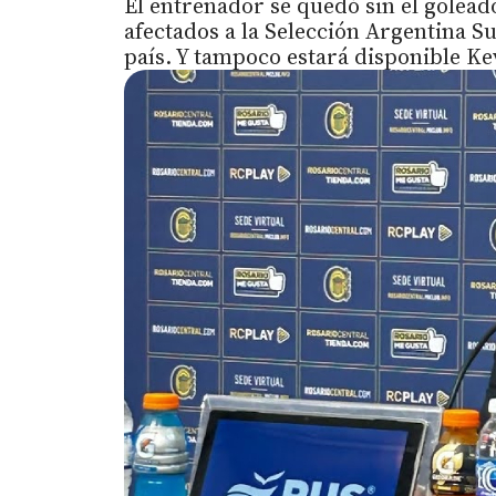
El entrenador se quedó sin el golead
afectados a la Selección Argentina S
país. Y tampoco estará disponible Kev