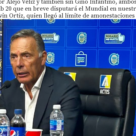
or Alejo Véliz y también sin Gino Infantino, ambo
ub 20 que en breve disputará el Mundial en nuest
in Ortíz, quien llegó al límite de amonestaciones