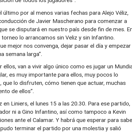
ición de todos los jugadores”.
l último por al menos varias fechas para Alejo Véliz,
a conducción de Javier Mascherano para comenzar a
que se disputará en nuestro país desde fin de mes. E
 torneo lo arrancamos sin Veliz y sin Infantino.
e mejor nos convenga, dejar pasar el día y empezar
una semana larga”.
 ellos, van a vivir algo único como es jugar un Mundia
lar, es muy importante para ellos, muy pocos lo
 que lo disfruten, cómo tienen que actuar, muchas
nto de ellos”.
en Liniers, el lunes 15 a las 20.30. Para ese partido,
ador ni a Gino Infantino, así como tampoco a Kevin
aciones ante el Calamar. Y habrá que esperar para sabe
pudo terminar el partido por una molestia y salió