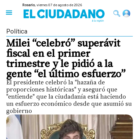
Rosario,
viernes 07 de agosto de 2026
50 años del Golpe
Festival de Cine 2026
Sobre Ruedas
Construir Rosario
Política
Milei “celebró” superávit
fiscal en el primer
trimestre y le pidió a la
gente “el último esfuerzo”
El presidente celebró la "hazaña de
proporciones históricas" y aseguró que
"entiende" que la ciudadanía está haciendo
un esfuerzo económico desde que asumió su
gobierno