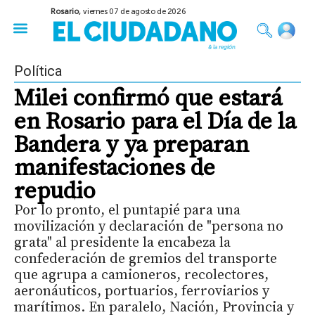
Rosario,
viernes 07 de agosto de 2026
50 años del Golpe
Festival de Cine 2026
Sobre Ruedas
Construir Rosario
Política
Milei confirmó que estará
en Rosario para el Día de la
Bandera y ya preparan
manifestaciones de
repudio
Por lo pronto, el puntapié para una
movilización y declaración de "persona no
grata" al presidente la encabeza la
confederación de gremios del transporte
que agrupa a camioneros, recolectores,
aeronáuticos, portuarios, ferroviarios y
marítimos. En paralelo, Nación, Provincia y