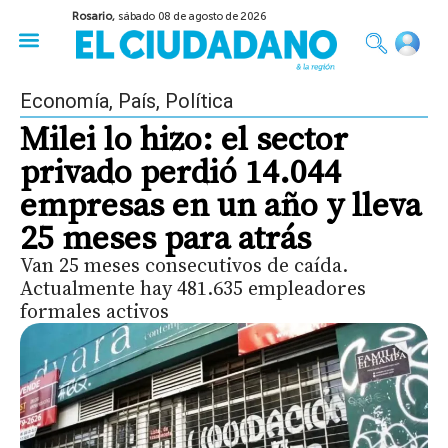
Rosario,
sábado 08 de agosto de 2026
50 años del Golpe
Festival de Cine 2026
Sobre Ruedas
Construir Rosario
Economía
,
País
,
Política
Milei lo hizo: el sector
privado perdió 14.044
empresas en un año y lleva
25 meses para atrás
Van 25 meses consecutivos de caída.
Actualmente hay 481.635 empleadores
formales activos